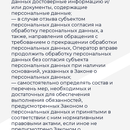
случаях, предусмотренных Законом о
персональных данных;
— исполнять иные обязанности,
предусмотренные Законом о
персональных данных.
4. Основные права и обязанности
субъектов персональных данных
4.1. Субъекты персональных данных
имеют право:
— получать информацию, касающуюся
обработки его персональных данных, за
исключением случаев, предусмотренных
федеральными законами. Сведения
предоставляются субъекту
персональных данных Оператором в
доступной форме, и в них не должны
содержаться персональные данные,
относящиеся к другим субъектам
персональных данных, за исключением
случаев, когда имеются законные
основания для раскрытия таких
персональных данных. Перечень
информации и порядок ее получения
установлен Законом о персональных
данных;
— требовать от оператора уточнения его
персональных данных, их блокирования
или уничтожения в случае, если
персональные данные являются
неполными, устаревшими, неточными,
незаконно полученными или не