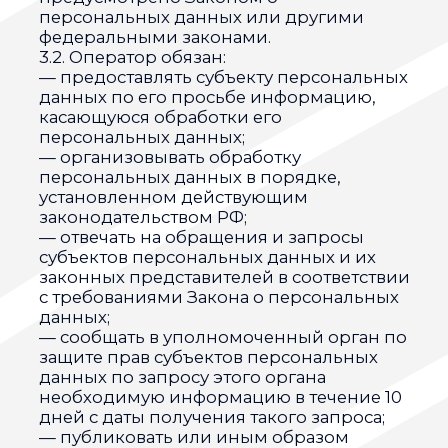
являются необходимыми для
заявленной цели обработки, а также
принимать предусмотренные законом
меры по защите своих прав;
— выдвигать условие предварительного
согласия при обработке персональных
данных в целях продвижения на рынке
товаров, работ и услуг;
— на отзыв согласия на обработку
персональных данных, а также, на
направление требования о
прекращении обработки персональных
данных;
— обжаловать в уполномоченный орган
по защите прав субъектов персональных
данных или в судебном порядке
неправомерные действия или
бездействие Оператора при обработке
его персональных данных;
— на осуществление иных прав,
предусмотренных законодательством
РФ.
4.2. Субъекты персональных данных
обязаны:
— предоставлять Оператору
достоверные данные о себе;
— сообщать Оператору об уточнении
(обновлении, изменении) своих
персональных данных.
4.3. Лица, передавшие Оператору
недостоверные сведения о себе, либо
сведения о другом субъекте