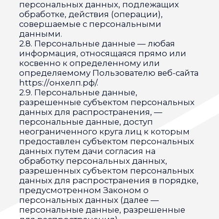
ознакомление с персональными
данными неограниченного круга лиц, в
том числе обнародование персональных
данных в средствах массовой
информации, размещение в
информационно-
телекоммуникационных сетях или
предоставление доступа к
персональным данным каким-либо
иным способом.
2.13. Трансграничная передача
персональных данных — передача
персональных данных на территорию
иностранного государства органу власти
иностранного государства,
иностранному физическому или
иностранному юридическому лицу.
2.14. Уничтожение персональных данных
— любые действия, в результате которых
персональные данные уничтожаются
безвозвратно с невозможностью
дальнейшего восстановления
содержания персональных данных в
информационной системе
персональных данных и/или
уничтожаются материальные носители
персональных данных.
3. Основные права и обязанности
Оператора
3.1. Оператор имеет право:
— получать от субъекта персональных