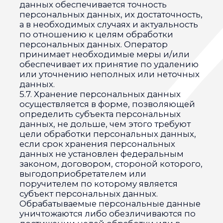
договору.
8.3. В случае выявления неточностей в
персональных данных, Пользователь
может актуализировать их
самостоятельно, путем направления
Оператору уведомление на адрес
электронной почты Оператора
onhelp24@gmail.com с пометкой
«Актуализация персональных данных».
8.4. Срок обработки персональных
данных определяется достижением
целей, для которых были собраны
персональные данные, если иной срок
не предусмотрен договором или
действующим законодательством.
Пользователь может в любой момент
отозвать свое согласие на обработку
персональных данных, направив
Оператору уведомление посредством
электронной почты на электронный
адрес Оператора onhelp24@gmail.com с
пометкой «Отзыв согласия на обработку
персональных данных».
8.5. Вся информация, которая собирается
сторонними сервисами, в том числе
платежными системами, средствами
связи и другими поставщиками услуг,
хранится и обрабатывается указанными
лицами (Операторами) в соответствии с
их Пользовательским соглашением и
Политикой конфиденциальности.