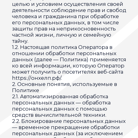
данных (далее — Политика) применяется
ко всей информации, которую Оператор
может получить о посетителях веб-сайта
https://онхелп.рф/.
2. Основные понятия, используемые в
Политике
2.1. Автоматизированная обработка
персональных данных — обработка
персональных данных с помощью
средств вычислительной техники.
2.2. Блокирование персональных данных
— временное прекращение обработки
персональных данных (за исключением
случаев, если обработка необходима для
уточнения персональных данных).
2.3. Веб-сайт — совокупность
графических и информационных
материалов, а также программ для ЭВМ и
баз данных, обеспечивающих их
доступность в сети интернет по сетевому
адресу https://онхелп.рф/.
2.4. Информационная система
персональных данных — совокупность
содержащихся в базах данных
персональных данных и
обеспечивающих их обработку
информационных технологий и
технических средств.
2.5. Обезличивание персональных
данных — действия, в результате
которых невозможно определить без