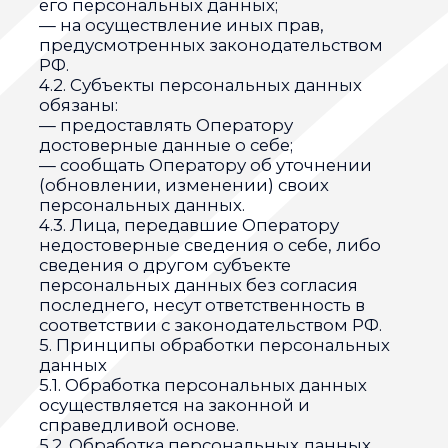
акта другого органа или должностного
лица, подлежащих исполнению в
соответствии с законодательством
Российской Федерации об
исполнительном производстве.
7.4. Обработка персональных данных
необходима для исполнения договора,
стороной которого либо
выгодоприобретателем или
поручителем по которому является
субъект персональных данных, а также
для заключения договора по
инициативе субъекта персональных
данных или договора, по которому
субъект персональных данных будет
являться выгодоприобретателем или
поручителем.
7.5. Обработка персональных данных
необходима для осуществления прав и
законных интересов оператора или
третьих лиц либо для достижения
общественно значимых целей при
условии, что при этом не нарушаются
права и свободы субъекта персональных
данных.
7.6. Осуществляется обработка
персональных данных, доступ
неограниченного круга лиц к которым
предоставлен субъектом персональных
данных либо по его просьбе (далее —
общедоступные персональные данные).
7.7. Осуществляется обработка