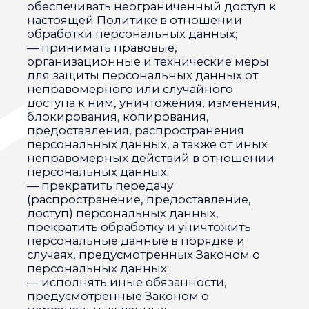
персональных данных без согласия
последнего, несут ответственность в
соответствии с законодательством РФ.
5. Принципы обработки персональных
данных
5.1. Обработка персональных данных
осуществляется на законной и
справедливой основе.
5.2. Обработка персональных данных
ограничивается достижением
конкретных, заранее определенных и
законных целей. Не допускается
обработка персональных данных,
несовместимая с целями сбора
персональных данных.
5.3. Не допускается объединение баз
данных, содержащих персональные
данные, обработка которых
осуществляется в целях, несовместимых
между собой.
5.4. Обработке подлежат только
персональные данные, которые
отвечают целям их обработки.
5.5. Содержание и объем
обрабатываемых персональных данных
соответствуют заявленным целям
обработки. Не допускается избыточность
обрабатываемых персональных данных
по отношению к заявленным целям их
обработки.
5.6. При обработке персональных