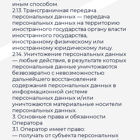
установленном действующим
законодательством РФ;
— отвечать на обращения и запросы
субъектов персональных данных и их
законных представителей в соответствии
с требованиями Закона о персональных
данных;
— сообщать в уполномоченный орган по
защите прав субъектов персональных
данных по запросу этого органа
необходимую информацию в течение 10
дней с даты получения такого запроса;
— публиковать или иным образом
обеспечивать неограниченный доступ к
настоящей Политике в отношении
обработки персональных данных;
— принимать правовые,
организационные и технические меры
для защиты персональных данных от
неправомерного или случайного
доступа к ним, уничтожения, изменения,
блокирования, копирования,
предоставления, распространения
персональных данных, а также от иных
неправомерных действий в отношении
персональных данных;
— прекратить передачу
(распространение, предоставление,
доступ) персональных данных,
прекратить обработку и уничтожить
персональные данные в порядке и