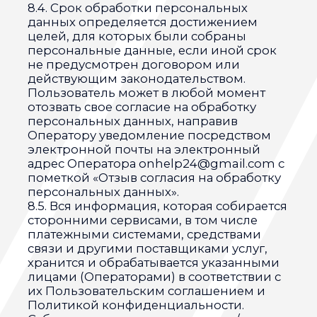
Патронажная служба
Отзывы
Условия обработки данных
Публичная оферта
Политика конфиденциальности
Партнёры
«Гемотест» — международная сеть
лабораторий и
исследовательских центров
ONHELP 2021 ©
ИП Басенко Оксана Владимировна
ИНН 260603210026
ОГРНИП 320265100067847