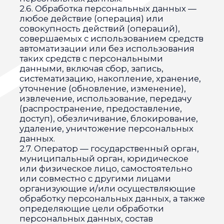
информация, относящаяся прямо или
косвенно к определенному или
определяемому Пользователю веб-сайта
https://онхелп.рф/.
2.9. Персональные данные,
разрешенные субъектом персональных
данных для распространения, —
персональные данные, доступ
неограниченного круга лиц к которым
предоставлен субъектом персональных
данных путем дачи согласия на
обработку персональных данных,
разрешенных субъектом персональных
данных для распространения в порядке,
предусмотренном Законом о
персональных данных (далее —
персональные данные, разрешенные
для распространения).
2.10. Пользователь — любой посетитель
веб-сайта https://онхелп.рф/.
2.11. Предоставление персональных
данных — действия, направленные на
раскрытие персональных данных
определенному лицу или
определенному кругу лиц.
2.12. Распространение персональных
данных — любые действия,
направленные на раскрытие
персональных данных
неопределенному кругу лиц (передача
персональных данных) или на