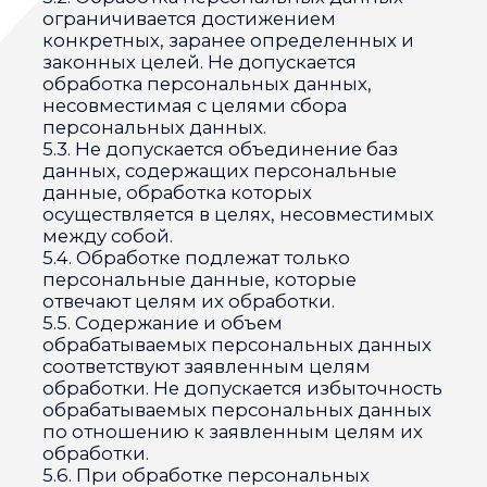
персональных данных, подлежащих
опубликованию или обязательному
раскрытию в соответствии с
федеральным законом.
8. Порядок сбора, хранения, передачи и
других видов обработки персональных
данных
Безопасность персональных данных,
которые обрабатываются Оператором,
обеспечивается путем реализации
правовых, организационных и
технических мер, необходимых для
выполнения в полном объеме
требований действующего
законодательства в области защиты
персональных данных.
8.1. Оператор обеспечивает сохранность
персональных данных и принимает все
возможные меры, исключающие доступ
к персональным данным
неуполномоченных лиц.
8.2. Персональные данные Пользователя
никогда, ни при каких условиях не будут
переданы третьим лицам, за
исключением случаев, связанных с
исполнением действующего
законодательства либо в случае, если
субъектом персональных данных дано
согласие Оператору на передачу данных
третьему лицу для исполнения
обязательств по гражданско-правовому