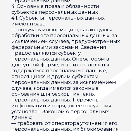
данных обеспечивается точность
персональных данных, их достаточность,
а в необходимых случаях и актуальность
по отношению к целям обработки
персональных данных. Оператор
принимает необходимые меры и/или
обеспечивает их принятие по удалению
или уточнению неполных или неточных
данных.
5.7. Хранение персональных данных
осуществляется в форме, позволяющей
определить субъекта персональных
данных, не дольше, чем этого требуют
цели обработки персональных данных,
если срок хранения персональных
данных не установлен федеральным
законом, договором, стороной которого,
выгодоприобретателем или
поручителем по которому является
субъект персональных данных.
Обрабатываемые персональные данные
уничтожаются либо обезличиваются по
достижении целей обработки или в
случае утраты необходимости в
достижении этих целей, если иное не
предусмотрено федеральным законом.
6. Цели обработки персональных данных
Цель обработки
заключение, исполнение и
прекращение гражданско-правовых
договоров