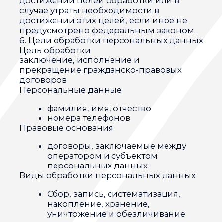
Субъект персональных данных и/или с
указанными документами. Оператор не
несет ответственность за действия
третьих лиц, в том числе указанных в
настоящем пункте поставщиков услуг.
8.6. Установленные субъектом
персональных данных запреты на
передачу (кроме предоставления
доступа), а также на обработку или
условия обработки (кроме получения
доступа) персональных данных,
разрешенных для распространения, не
действуют в случаях обработки
персональных данных в
государственных, общественных и иных
публичных интересах, определенных
законодательством РФ.
8.7. Оператор при обработке
персональных данных обеспечивает
конфиденциальность персональных
данных.
8.8. Оператор осуществляет хранение
персональных данных в форме,
позволяющей определить субъекта
персональных данных, не дольше, чем
этого требуют цели обработки
персональных данных, если срок
хранения персональных данных не
установлен федеральным законом,
договором, стороной которого,
выгодоприобретателем или
поручителем по которому является