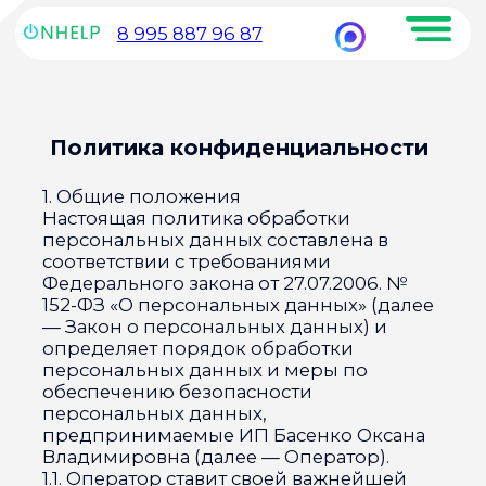
8 995 887 96 87
Звоните, мы в сети
Политика конфиденциальности
Нанять сиделку
1. Общие положения
Настоящая политика обработки
персональных данных составлена в
соответствии с требованиями
Федерального закона от 27.07.2006. №
152-ФЗ «О персональных данных» (далее
— Закон о персональных данных) и
определяет порядок обработки
персональных данных и меры по
обеспечению безопасности
персональных данных,
предпринимаемые ИП Басенко Оксана
Владимировна (далее — Оператор).
1.1. Оператор ставит своей важнейшей
целью и условием осуществления своей
деятельности соблюдение прав и свобод
человека и гражданина при обработке
его персональных данных, в том числе
защиты прав на неприкосновенность
частной жизни, личную и семейную
тайну.
1.2. Настоящая политика Оператора в
отношении обработки персональных