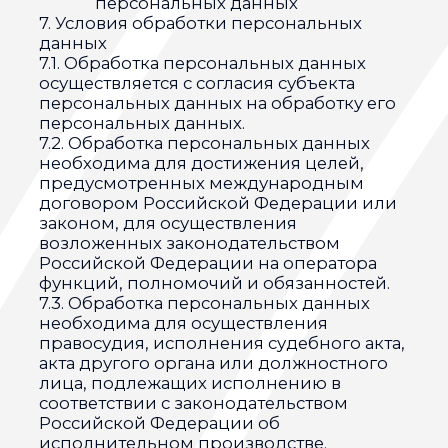
субъект персональных данных.
8.9. Условием прекращения обработки
персональных данных может являться
достижение целей обработки
персональных данных, истечение срока
действия согласия субъекта
персональных данных, отзыв согласия
субъектом персональных данных или
требование о прекращении обработки
персональных данных, а также
выявление неправомерной обработки
персональных данных.
9. Перечень действий, производимых
Оператором с полученными
персональными данными
9.1. Оператор осуществляет сбор, запись,
систематизацию, накопление, хранение,
уточнение (обновление, изменение),
извлечение, использование, передачу
(распространение, предоставление,
доступ), обезличивание, блокирование,
удаление и уничтожение персональных
данных.
9.2. Оператор осуществляет
автоматизированную обработку
персональных данных с получением и/
или передачей полученной
информации по информационно-
телекоммуникационным сетям или без
таковой.
10. Трансграничная передача