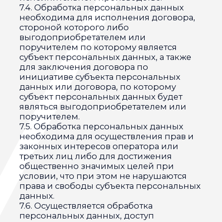
персональных данных
10.1. Оператор до начала осуществления
деятельности по трансграничной
передаче персональных данных обязан
уведомить уполномоченный орган по
защите прав субъектов персональных
данных о своем намерении
осуществлять трансграничную передачу
персональных данных (такое
уведомление направляется отдельно от
уведомления о намерении осуществлять
обработку персональных данных).
10.2. Оператор до подачи
вышеуказанного уведомления, обязан
получить от органов власти
иностранного государства, иностранных
физических лиц, иностранных
юридических лиц, которым планируется
трансграничная передача персональных
данных, соответствующие сведения.
11. Конфиденциальность персональных
данных
Оператор и иные лица, получившие
доступ к персональным данным,
обязаны не раскрывать третьим лицам и
не распространять персональные
данные без согласия субъекта
персональных данных, если иное не
предусмотрено федеральным законом.
12. Заключительные положения
12.1. Пользователь может получить любые