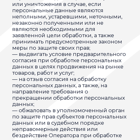
Персональные данные
фамилия, имя, отчество
номера телефонов
Правовые основания
договоры, заключаемые между
оператором и субъектом
персональных данных
Виды обработки персональных данных
Сбор, запись, систематизация,
накопление, хранение,
уничтожение и обезличивание
персональных данных
7. Условия обработки персональных
данных
7.1. Обработка персональных данных
осуществляется с согласия субъекта
персональных данных на обработку его
персональных данных.
7.2. Обработка персональных данных
необходима для достижения целей,
предусмотренных международным
договором Российской Федерации или
законом, для осуществления
возложенных законодательством
Российской Федерации на оператора
функций, полномочий и обязанностей.
7.3. Обработка персональных данных
необходима для осуществления
правосудия, исполнения судебного акта,