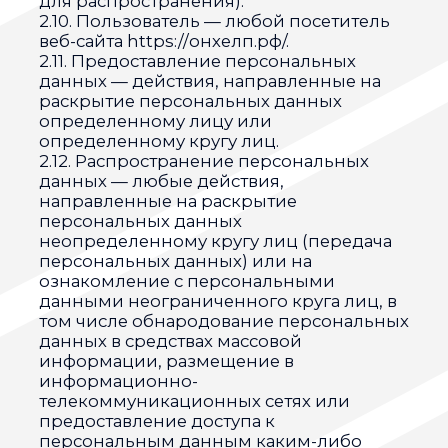
данных достоверные информацию и/
или документы, содержащие
персональные данные;
— в случае отзыва субъектом
персональных данных согласия на
обработку персональных данных, а
также, направления обращения с
требованием о прекращении обработки
персональных данных, Оператор вправе
продолжить обработку персональных
данных без согласия субъекта
персональных данных при наличии
оснований, указанных в Законе о
персональных данных;
— самостоятельно определять состав и
перечень мер, необходимых и
достаточных для обеспечения
выполнения обязанностей,
предусмотренных Законом о
персональных данных и принятыми в
соответствии с ним нормативными
правовыми актами, если иное не
предусмотрено Законом о
персональных данных или другими
федеральными законами.
3.2. Оператор обязан:
— предоставлять субъекту персональных
данных по его просьбе информацию,
касающуюся обработки его
персональных данных;
— организовывать обработку
персональных данных в порядке,