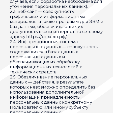
использования дополнительной
информации принадлежность
персональных данных конкретному
Пользователю или иному субъекту
персональных данных.
2.6. Обработка персональных данных —
любое действие (операция) или
совокупность действий (операций),
совершаемых с использованием средств
автоматизации или без использования
таких средств с персональными
данными, включая сбор, запись,
систематизацию, накопление, хранение,
уточнение (обновление, изменение),
извлечение, использование, передачу
(распространение, предоставление,
доступ), обезличивание, блокирование,
удаление, уничтожение персональных
данных.
2.7. Оператор — государственный орган,
муниципальный орган, юридическое
или физическое лицо, самостоятельно
или совместно с другими лицами
организующие и/или осуществляющие
обработку персональных данных, а также
определяющие цели обработки
персональных данных, состав
персональных данных, подлежащих
обработке, действия (операции),
совершаемые с персональными
данными.
2.8. Персональные данные — любая