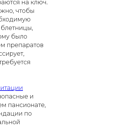
аются на ключ.
жно, чтобы
обходимую
аблетницы,
ому было
ем препаратов
ссирует,
требуется
литации
зопасные и
ем пансионате,
ендации по
альной