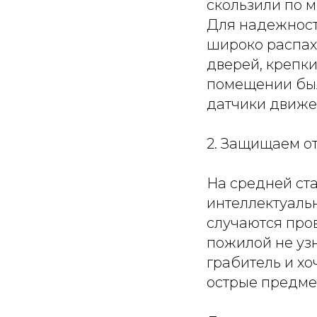
скользили по м
Для надежности
широко распах
дверей, крепки
помещении был
датчики движе
2. Защищаем о
На средней ст
интеллектуальн
случаются пров
пожилой не узн
грабитель и хо
острые предме