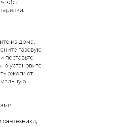
 чтобы
тарелки.
ите из дома,
мените газовую
и поставьте
ьно установите
ть ожоги от
симальную
ами.
и сантехники,